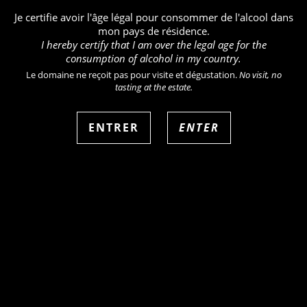
Je certifie avoir l'âge légal pour consommer de l'alcool dans
mon pays de résidence.
I hereby certify that I am over the legal age for the
consumption of alcohol in my country.
Le domaine ne reçoit pas pour visite et dégustation.
No visit, no
tasting at the estate.
ENTRER
ENTER
+33 (0)3 26 57 54 94
aurelien@champagne-suenen.fr